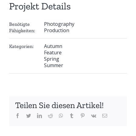
Projekt Details
Photography
Benötigte
Production
Fähigkeiten:
Autumn
Kategorien:
Feature
Spring
Summer
Teilen Sie diesen Artikel!
facebook
twitter
linkedin
reddit
whatsapp
tumblr
pinterest
vk
E-
Mail